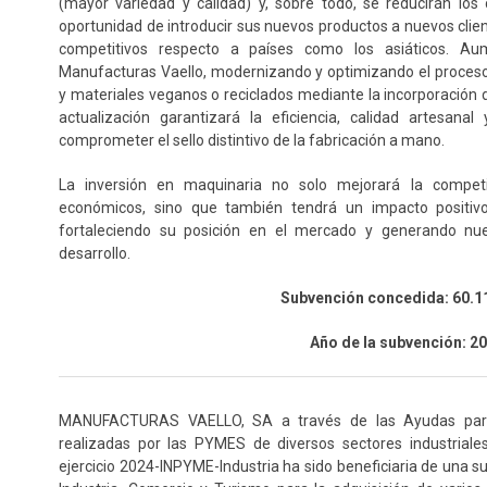
(mayor variedad y calidad) y, sobre todo, se reducirán los 
oportunidad de introducir sus nuevos productos a nuevos clien
competitivos respecto a países como los asiáticos. Au
Manufacturas Vaello, modernizando y optimizando el proceso
y materiales veganos o reciclados mediante la incorporación
actualización garantizará la eficiencia, calidad artesana
comprometer el sello distintivo de la fabricación a mano.
La inversión en maquinaria no solo mejorará la compet
económicos, sino que también tendrá un impacto positivo 
fortaleciendo su posición en el mercado y generando nu
desarrollo.
Subvención concedida: 60.1
Año de la subvención: 2
MANUFACTURAS VAELLO, SA a través de las Ayudas para 
realizadas por las PYMES de diversos sectores industriale
ejercicio 2024-INPYME-Industria ha sido beneficiaria de una s