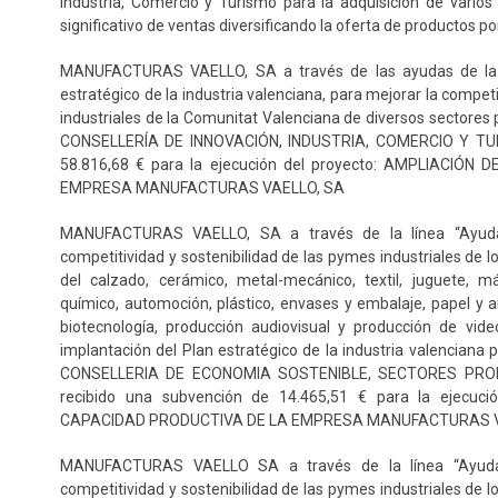
Industria, Comercio y Turismo para la adquisición de vario
significativo de ventas diversificando la oferta de productos p
MANUFACTURAS VAELLO, SA a través de las ayudas de la s
estratégico de la industria valenciana, para mejorar la competi
industriales de la Comunitat Valenciana de diversos sectores p
CONSELLERÍA DE INNOVACIÓN, INDUSTRIA, COMERCIO Y TUR
58.816,68 € para la ejecución del proyecto: AMPLIACIÓ
EMPRESA MANUFACTURAS VAELLO, SA
MANUFACTURAS VAELLO, SA a través de la línea “Ayudas
competitividad y sostenibilidad de las pymes industriales de 
del calzado, cerámico, metal-mecánico, textil, juguete, 
químico, automoción, plástico, envases y embalaje, papel y ar
biotecnología, producción audiovisual y producción de vid
implantación del Plan estratégico de la industria valenciana p
CONSELLERIA DE ECONOMIA SOSTENIBLE, SECTORES PRO
recibido una subvención de 14.465,51 € para la ejecuc
CAPACIDAD PRODUCTIVA DE LA EMPRESA MANUFACTURAS V
MANUFACTURAS VAELLO SA a través de la línea “Ayudas
competitividad y sostenibilidad de las pymes industriales de 