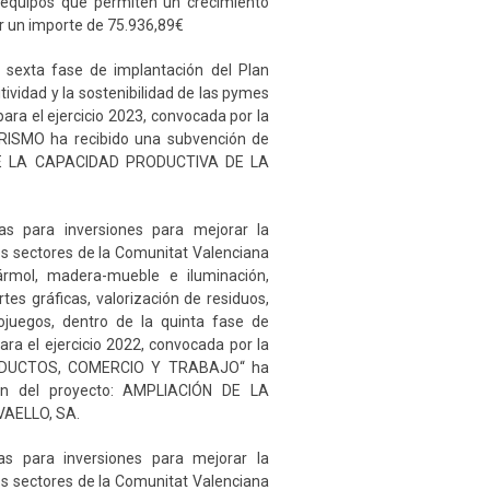
s equipos que permiten un crecimiento
or un importe de 75.936,89€
exta fase de implantación del Plan
tividad y la sostenibilidad de las pymes
ara el ejercicio 2023, convocada por la
ISMO ha recibido una subvención de
N DE LA CAPACIDAD PRODUCTIVA DE LA
 para inversiones para mejorar la
los sectores de la Comunitat Valenciana
mármol, madera-mueble e iluminación,
tes gráficas, valorización de residuos,
eojuegos, dentro de la quinta fase de
ara el ejercicio 2022, convocada por la
DUCTOS, COMERCIO Y TRABAJO“ ha
ión del proyecto: AMPLIACIÓN DE LA
AELLO, SA.
 para inversiones para mejorar la
los sectores de la Comunitat Valenciana